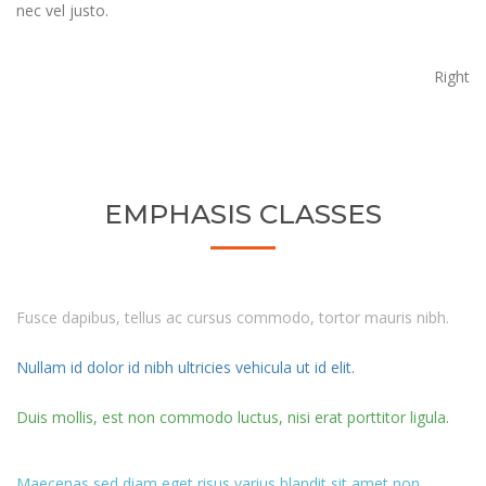
nec vel justo.
Right
EMPHASIS CLASSES
Fusce dapibus, tellus ac cursus commodo, tortor mauris nibh.
Nullam id dolor id nibh ultricies vehicula ut id elit.
Duis mollis, est non commodo luctus, nisi erat porttitor ligula.
Maecenas sed diam eget risus varius blandit sit amet non